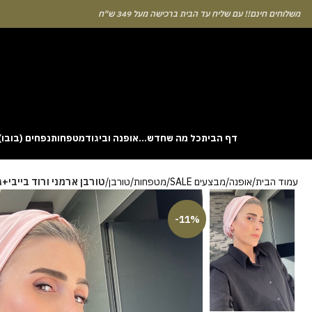
לוחים חינם!! עם שליח עד הבית ברכישה מעל 349 ש"ח
דף הבית
כל מה שחדש…
אופנה וביגוד
מטפחות
נפחים (בובו)
. This particular
Aviator
game attracts attention because it asks you to
עמוד הבית
אופנה
מבצעים SALE
מטפחות
טורבן
טורבן ארמני ורוד בייבי+
gin without risk is to use the Aviator demo mode and familiarise yourself
 probability of long sessions. Reading these guides often reveals how the
guarantees genuine randomness for every single bet you decide to place.
-11%