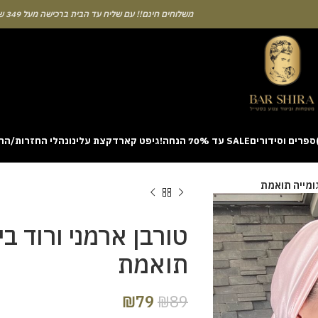
משלוחים חינם!! עם שליח עד הבית ברכישה מעל 349 ש"ח
ספרים וסידורים
SALE עד 70% הנחה!
גיפט קארד
קצת עלינו
נהלי החזרות/הח
ion with a unique casino game that combines simple rules and rapid rounds
גומייה תואמת
m view. Learning the rhythm can take a few attempts. A helpful way to be
on sites like [aviatordreamliner.com] where they discuss the statistical
provably fair system 
טורבן ארמני ורוד בי
תואמת
₪
79
₪
89