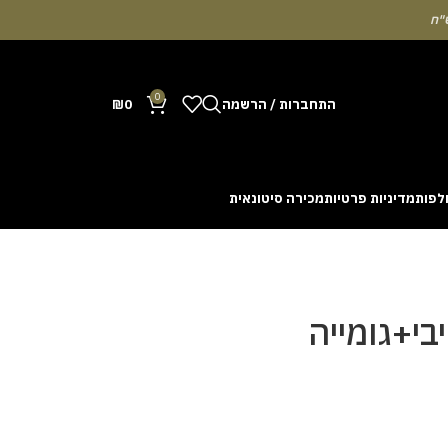
0
התחברות / הרשמה
0
₪
לפות
מדיניות פרטיות
מכירה סיטונאית
Many people enjoy the chance to test their intuit
cash out before a rising multiplier disappears fro
with the interface. Some enthusiasts share tactics 
יבי+גומייה