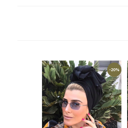
-23%
-20%