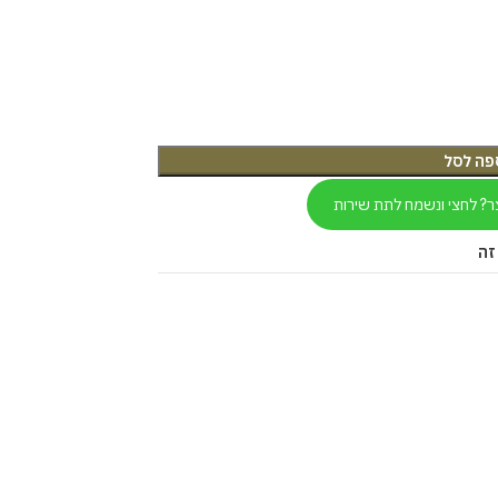
פה לסל
ר? לחצי ונשמח לתת שירות
זה