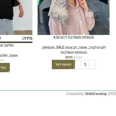
מטפחת משולבת דגם X32
0
מידה
חולצה או
לונגים לערב
,
אופנה
,
מבצעים SALE
,
מטפחות
,
מטפחות משולבות
אופנה
,
חולצו
₪
99
₪
129
79
הוספה לסל
בחר 
Created by
WebDevelop
2025