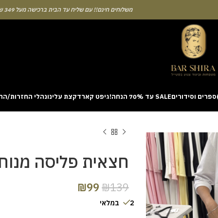
משלוחים חינם!! עם שליח עד הבית ברכישה מעל 349 ש"ח
ספרים וסידורים
SALE עד 70% הנחה!
גיפט קארד
קצת עלינו
נהלי החזרות/הח
ion with a unique casino game that combines simple rules and rapid rounds
m view. Learning the rhythm can take a few attempts. A helpful way to be
on sites like [aviatordreamliner.com] where they discuss the statistical
provably fair system 
חצאית פליסה מנו
₪
99
₪
139
2 במלאי