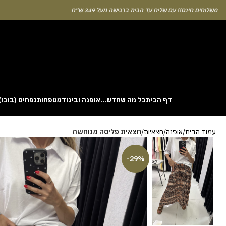
לוחים חינם!! עם שליח עד הבית ברכישה מעל 349 ש"ח
דף הבית
כל מה שחדש…
אופנה וביגוד
מטפחות
נפחים (בובו)
. This particular
Aviator
game attracts attention because it asks you to
עמוד הבית
אופנה
חצאיות
חצאית פליסה מנוחשת
gin without risk is to use the Aviator demo mode and familiarise yourself
 probability of long sessions. Reading these guides often reveals how the
guarantees genuine randomness for every single bet you decide to place.
-29%