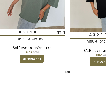
4
3
2
1
0
מידה
4
3
2
1
חולצה אוברסייז-זית
ברסייז-שחור
אופנה
,
חולצות
,
מבצעים SALE
ת
,
מבצעים SALE
₪
65
₪
79
₪
65
₪
בחר אפשרויות
אפשרויות