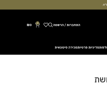
0
התחברות / הרשמה
0
₪
לפות
מדיניות פרטיות
מכירה סיטונאית
Many people enjoy the chance to test their intuit
cash out before a rising multiplier disappears fro
with the interface. Some enthusiasts share tactics 
חשת