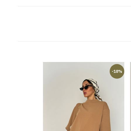
-20%
-18%