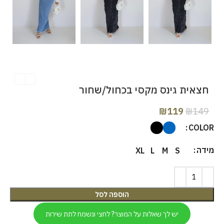
חצאית גינס מקסי בכחול/שחור
₪
119
₪
149
COLOR
מידה
XL
L
M
S
הוספה לסל
יש לך שאלות על המוצר? לחצי ונשמח לתת שירות