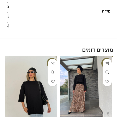
,
2
מידה
,
3
,
4
מוצרים דומים
%
-18%
-23%