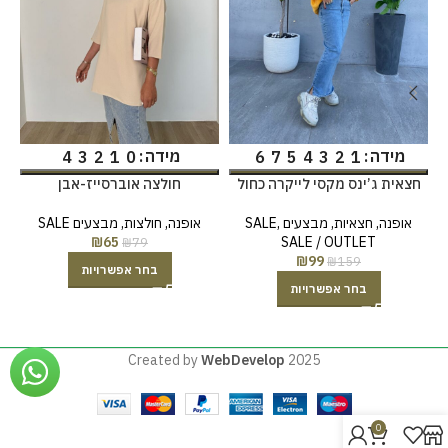
מידה
מידה
4
3
2
1
0
6
7
5
4
3
2
1
חצאית ג’ינס מקסי לייקרה כחול
חולצה אוברסייז-אבן
בהיר
אופנה
,
חולצות
,
מבצעים SALE
אופנה
,
חצאיות
,
מבצעים SALE
,
₪
65
SALE / OUTLET
₪
79
₪
99
₪
159
בחר אפשרויות
בחר אפשרויות
Created by
WebDevelop
2025
0