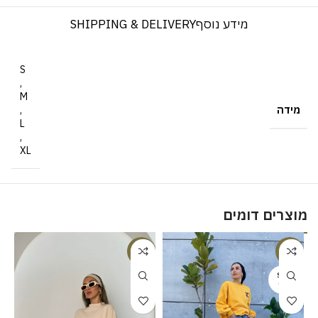
מידע נוסף
SHIPPING & DELIVERY
S
,
M
מידה
,
L
,
XL
מוצרים דומים
%
-18%
-38%
SOLD
OUT