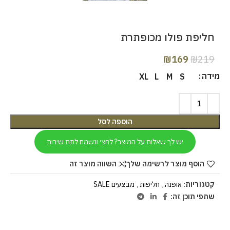
חליפת פולו מכופתרת
₪
169
₪
219
מידה
XL
L
M
S
הוספה לסל
יש לך שאלות על המוצר? לחצי ונשמח לתת שירות
הוסף מוצר לרשימה שלך
השווה מוצר זה
קטגוריות:
אופנה
,
חליפות
,
מבצעים SALE
שתפי תוכן זה: