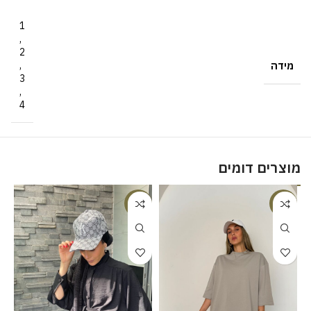
1
,
2
מידה
,
3
,
4
מוצרים דומים
%
-20%
-18%