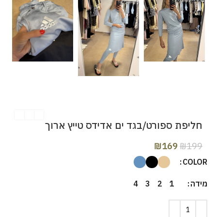
חליפת ספורט/בגד ים אדידס טייץ ארוך
₪
169
₪
199
COLOR
מידה
4
3
2
1