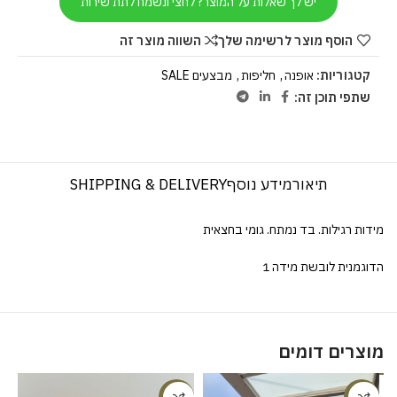
יש לך שאלות על המוצר? לחצי ונשמח לתת שירות
הוסף מוצר לרשימה שלך
השווה מוצר זה
קטגוריות:
אופנה
,
חליפות
,
מבצעים SALE
שתפי תוכן זה:
תיאור
מידע נוסף
SHIPPING & DELIVERY
מידות רגילות. בד נמתח. גומי בחצאית
הדוגמנית לובשת מידה 1
מוצרים דומים
%
-18%
-23%