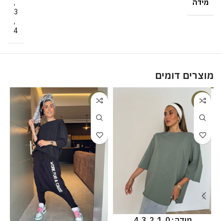
מידה
,
3
,
4
מוצרים דומים
%
-25%
-18%
מידה
4
3
2
1
0