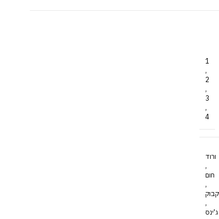
1
,
2
,
3
,
4
ורוד
,
חום
,
קבוק
,
ג'ינס