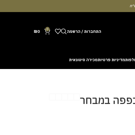
0
התחברות / הרשמה
0
₪
לפות
מדיניות פרטיות
מכירה סיטונאית
Many people enjoy the chance to test their intuit
cash out before a rising multiplier disappears fro
with the interface. Some enthusiasts share tactics 
 כפפה במבחר