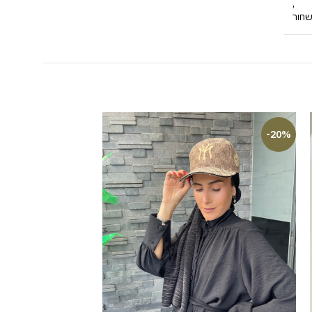
,
חור
-20%
-20%