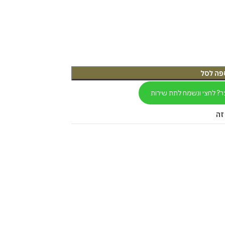
פה לסל
ר? לחצי ונשמח לתת שירות
זה