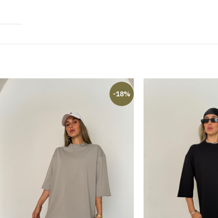
ש
-18%