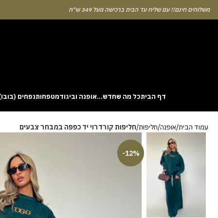
לוחים חינם!! עם שליח עד הבית ברכישה מעל 349 ש"ח
דף הבית
כל מה שחדש…
אופנה וביגוד
מטפחות
נפחים (בובו)
. This particular
Aviator
game attracts attention because it asks you to
עמוד הבית
אופנה
חליפות
חליפות קורדרוי יד כפפה במבחר צבעים
gin without risk is to use the Aviator demo mode and familiarise yourself
 probability of long sessions. Reading these guides often reveals how the
guarantees genuine randomness for every single bet you decide to place.
-12%