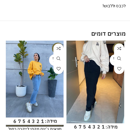
לכבס וללבוש!
מוצרים דומים
%
-38%
-38%
SOLD
SOLD
OUT
OUT
מידה
6
7
5
4
3
2
1
מידה
6
7
5
4
3
2
1
חצאית ג’ינס מקסי לייקרה כחול