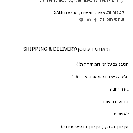
הוסף מוצר לרשימה שלך
השווה מוצר זה
קטגוריות:
אופנה
,
חליפות
,
מבצעים SALE
שתפי תוכן זה:
תיאור
מידע נוסף
SHIPPING & DELIVERY
חשבנו גם על המידות הגדולות! :)
חליפה קייצית ומהממת במידות 1-8
גזרה רחבה
בד נעים במיוחד
לא שקוף
אין צורך בגיהוץ :) אין צורך בבסיס מתחת :)