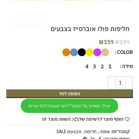
חליפות פולו אוברסייז בצבעים
₪
159
₪
179
COLOR
מידה
4
3
2
1
הוספה לסל
יש לך שאלות על המוצר? לחצי ונשמח לתת שירות
הוסף מוצר לרשימה שלך
השווה מוצר זה
קטגוריות:
אופנה
,
חליפות
,
מבצעים SALE