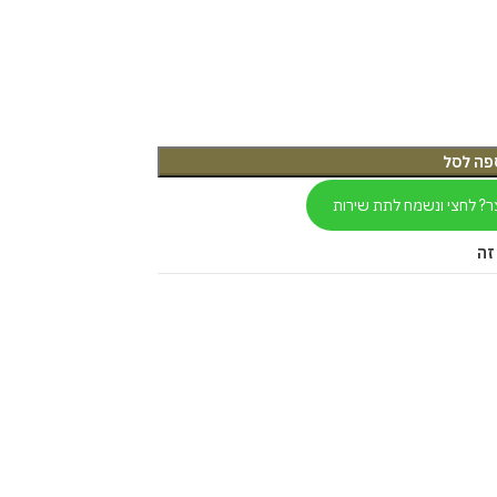
פה לסל
ר? לחצי ונשמח לתת שירות
זה