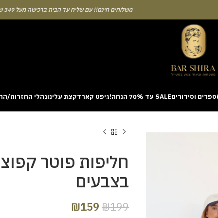
משלוחים חינם!! עם שליח עד הבית ברכישה מעל 349 ש"ח
ספרים וסידורים
SALE עד 70% הנחה!
גיפט קארד
קצת עלינו
נהלי החזרות/הח
ion with a unique casino game that combines simple rules and rapid rounds
m view. Learning the rhythm can take a few attempts. A helpful way to be
on sites like [aviatordreamliner.com] where they discuss the statistical
provably fair system 
חליפות פוטר קפוצ’
בצבעים
₪
159
₪
199