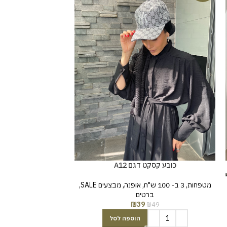
כובע קסקט דגם A12
כובע קסקט
מטפחות
,
3 ב- 100 ש"ח
,
אופנה
,
מבצעים SALE
,
מטפחות
,
3 ב- 100 ש"ח
ברטים
ב
₪
39
₪
49
₪
49
הוספה לסל