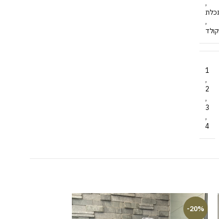
,
כלת
,
קולד
1
,
2
,
3
,
4
-20%
-20%