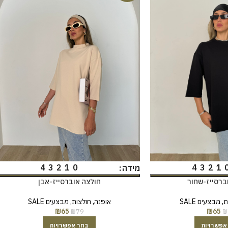
4
3
2
1
0
4
3
2
1
מידה
ברסייז-שחור
חולצה אוברסייז-אבן
ת
,
מבצעים SALE
אופנה
,
חולצות
,
מבצעים SALE
₪
65
₪
65
₪
79
₪
אפשרויות
בחר אפשרויות