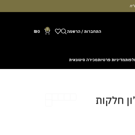
0
התחברות / הרשמה
0
₪
לפות
מדיניות פרטיות
מכירה סיטונאית
Many people enjoy the chance to test their intuit
cash out before a rising multiplier disappears fro
with the interface. Some enthusiasts share tactics 
ון חלקות