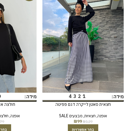
0
4
3
2
1
מידה
מידה
חצאית סאטן לייקרה דגם פפיטה
חולצה או
אופנה
,
חצאיות
,
מבצעים SALE
אופנה
,
חולצו
₪
99
79
₪
129
בחר אפשרויות
בחר 