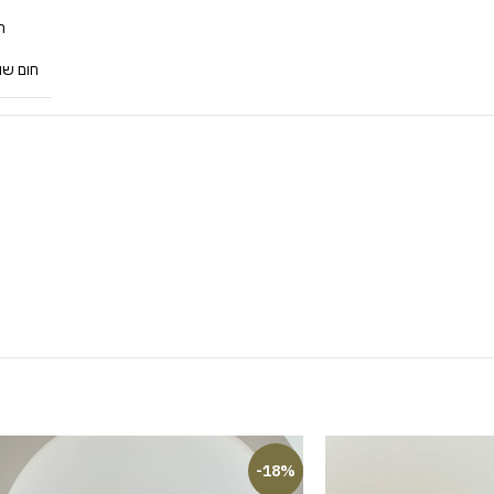
ת
חום שו
-18%