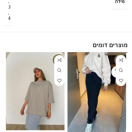
מידה
,
3
,
4
מוצרים דומים
%
-18%
-38%
SOLD
OUT