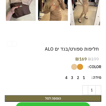
חליפות ספורט/בגד ים ALO
₪
169
₪
199
COLOR
מידה
4
3
2
1
הוספה לסל