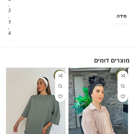
,
2
מידה
,
3
,
4
מוצרים דומים
%
-18%
-20%