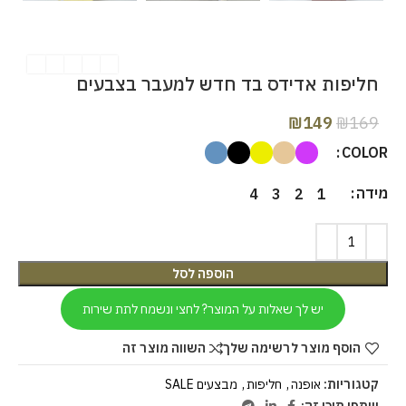
חליפות אדידס בד חדש למעבר בצבעים
₪
149
₪
169
COLOR
מידה
4
3
2
1
הוספה לסל
יש לך שאלות על המוצר? לחצי ונשמח לתת שירות
השווה מוצר זה
הוסף מוצר לרשימה שלך
מבצעים SALE
,
חליפות
,
אופנה
קטגוריות: