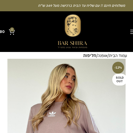
משלוחים חינם !! עם שליח עד הבית ברכישה מעל 349 ש"ח
0
₪
0
Many people enjoy the chance to test their intuition with a unique casino
חליפות
אופנה
עמוד הבית
game that combines simple rules and rapid rounds. This particular
Aviator
game attracts attention because it asks you to cash out before
-12%
a rising multiplier disappears from view. Learning the rhythm can take a
SOLD
few attempts. A helpful way to begin without risk is to use the Aviator
OUT
demo mode and familiarise yourself with the interface. Some
enthusiasts share tactics on sites like [aviatordreamliner.com] where
they discuss the statistical probability of long sessions. Reading these
guides often reveals how the provably fair system guarantees genuine
randomness for every single bet you decide to place.