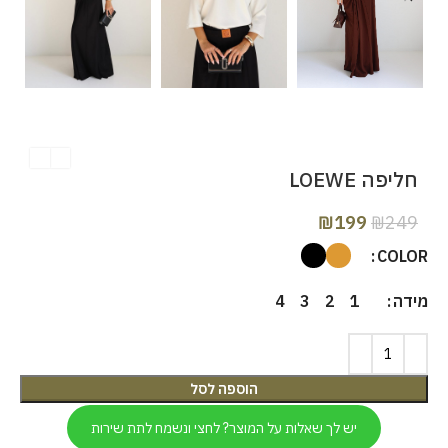
חליפה LOEWE
₪
199
₪
249
COLOR
מידה
4
3
2
1
הוספה לסל
יש לך שאלות על המוצר? לחצי ונשמח לתת שירות