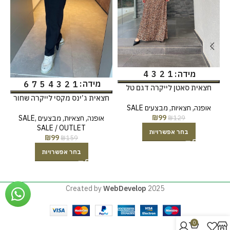
מידה
4
3
2
1
מידה
6
7
5
4
3
2
1
חצאית סאטן לייקרה דגם טל
חצאית ג’ינס מקסי לייקרה שחור
אופנה
,
חצאיות
,
מבצעים SALE
₪
99
אופנה
,
חצאיות
,
מבצעים SALE
,
₪
129
SALE / OUTLET
בחר אפשרויות
₪
99
₪
159
בחר אפשרויות
Created by
WebDevelop
2025
0