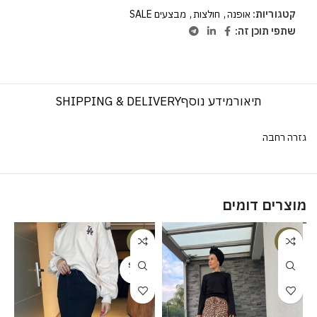
קטגוריות:
אופנה
,
חולצות
,
מבצעים SALE
שתפי תוכן זה:
תיאור
מידע נוסף
SHIPPING & DELIVERY
גזרה רחבה
מוצרים דומים
%
-38%
-23%
SOLD
OUT