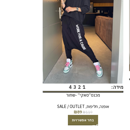
כובע קסק
מטפחות
,
3 ב- 100 ש"ח
4
3
2
1
מידה
ב
מכנס”סאקי” -שחור
₪
49
הוס
אופנה
,
חליפות
,
SALE / OUTLET
₪
89
₪
119
בחר אפשרויות