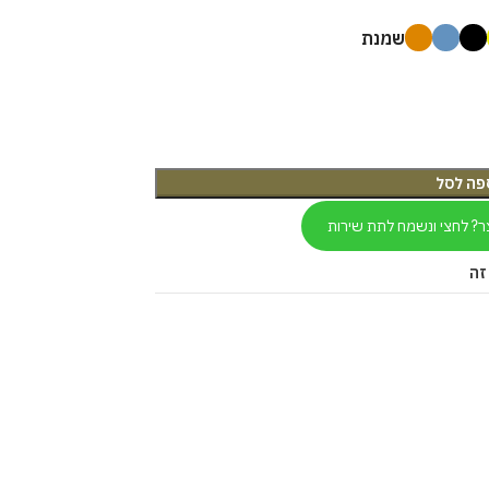
שמנת
פה לסל
ר? לחצי ונשמח לתת שירות
זה