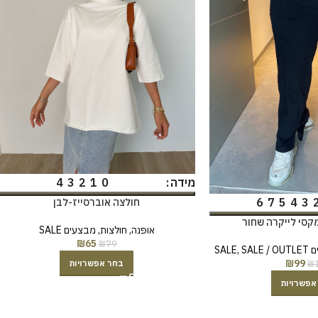
4
3
2
1
0
מידה
6
7
5
4
3
חולצה אוברסייז-לבן
מקסי לייקרה שחור
אופנה
,
חולצות
,
מבצעים SALE
₪
65
₪
79
SAL
SALE / OUTLET
,
₪
99
₪
בחר אפשרויות
אפשרויות