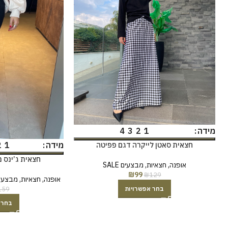
4
3
2
1
מידה
2
1
מידה
חצאית סאטן לייקרה דגם פפיטה
חצאית ג’ינס 
אופנה
,
חצאיות
,
מבצעים SALE
₪
99
₪
129
אופנה
,
חצאיות
,
מבצעים E
159
בחר אפשרויות
בחר 