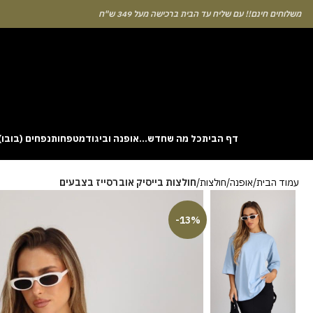
לוחים חינם!! עם שליח עד הבית ברכישה מעל 349 ש"ח
דף הבית
כל מה שחדש…
אופנה וביגוד
מטפחות
נפחים (בובו)
. This particular
Aviator
game attracts attention because it asks you to
עמוד הבית
אופנה
חולצות
חולצות בייסיק אוברסייז בצבעים
gin without risk is to use the Aviator demo mode and familiarise yourself
 probability of long sessions. Reading these guides often reveals how the
guarantees genuine randomness for every single bet you decide to place.
-13%