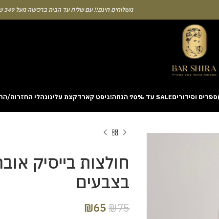
משלוחים חינם!! עם שליח עד הבית ברכישה מעל 349 ש"ח
ספרים וסידורים
SALE עד 70% הנחה!
גיפט קארד
קצת עלינו
נהלי החזרות/הח
ion with a unique casino game that combines simple rules and rapid rounds
m view. Learning the rhythm can take a few attempts. A helpful way to be
on sites like [aviatordreamliner.com] where they discuss the statistical
provably fair system 
חולצות בייסיק אובר
בצבעים
₪
65
₪
75