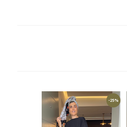
-20%
-25%