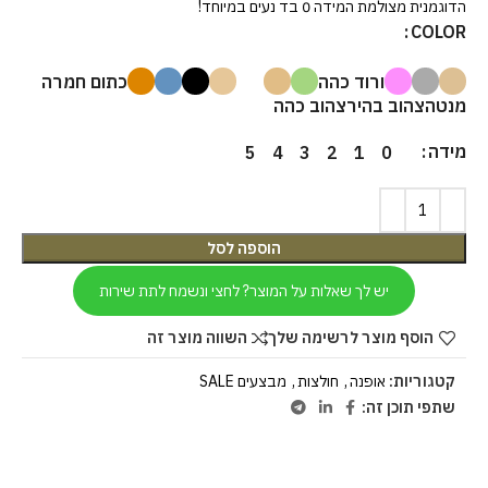
הדוגמנית מצולמת המידה 0 בד נעים במיוחד!
COLOR
ורוד כהה
כתום חמרה
מנטה
צהוב בהיר
צהוב כהה
מידה
5
4
3
2
1
0
הוספה לסל
יש לך שאלות על המוצר? לחצי ונשמח לתת שירות
הוסף מוצר לרשימה שלך
השווה מוצר זה
קטגוריות:
אופנה
,
חולצות
,
מבצעים SALE
שתפי תוכן זה: