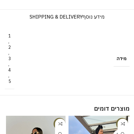
מידע נוסף
SHIPPING & DELIVERY
1
,
2
,
מידה
3
,
4
,
5
מוצרים דומים
%
-18%
-23%
SOLD