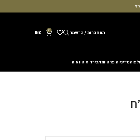
0
התחברות / הרשמה
0
₪
לפות
מדיניות פרטיות
מכירה סיטונאית
Many people enjoy the chance to test their intuit
cash out before a rising multiplier disappears fro
with the interface. Some enthusiasts share tactics 