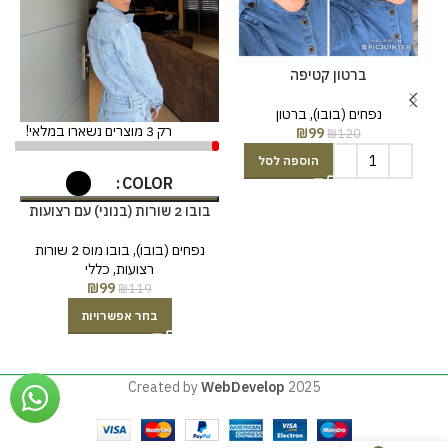
ברטון קטיפה
נפחים (בובו)
,
ברטון
רק 3 מוצרים נשארו במלאי!
₪
99
₪
120
הוספה לסל
COLOR
בובו 2 שורות (בנוני) עם רצועות
נפחים (בובו)
,
בובו מוס 2 שורות
רצועות
,
כללי
₪
99
₪
119
בחר אפשרויות
Created by
WebDevelop
2025