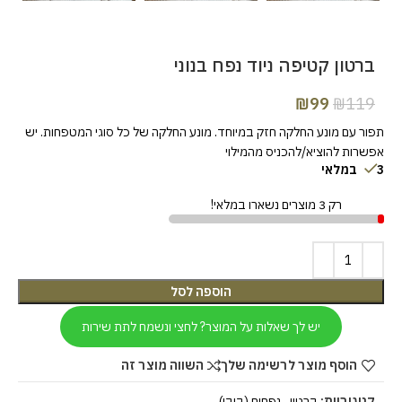
ברטון קטיפה ניוד נפח בנוני
₪
99
₪
119
תפור עם מונע החלקה חזק במיוחד. מונע החלקה של כל סוגי המטפחות. יש
אפשרות להוציא/להכניס מהמילוי
3 במלאי
רק 3 מוצרים נשארו במלאי!
הוספה לסל
יש לך שאלות על המוצר? לחצי ונשמח לתת שירות
הוסף מוצר לרשימה שלך
השווה מוצר זה
קטגוריות:
ברטון
,
נפחים (בובו)