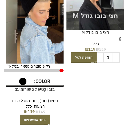
חצי בובו גודל M
כללי
₪
119
₪
129
הוספה לסל
רק 6 מוצרים נשארו במלאי!
COLOR
בובו קטיפה 2 שורות עם
רצועות-שחור/לבן
נפחים (בובו)
,
בובו מוס 2 שורות
רצועות
,
כללי
₪
119
₪
149
בחר אפשרויות