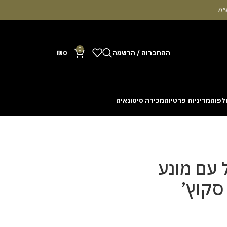
0
התחברות / הרשמה
0
₪
לפות
מדיניות פרטיות
מכירה סיטונאית
Many people enjoy the chance to test their intuit
cash out before a rising multiplier disappears fro
with the interface. Some enthusiasts share tactics 
ל עם מונע
סקוץ’