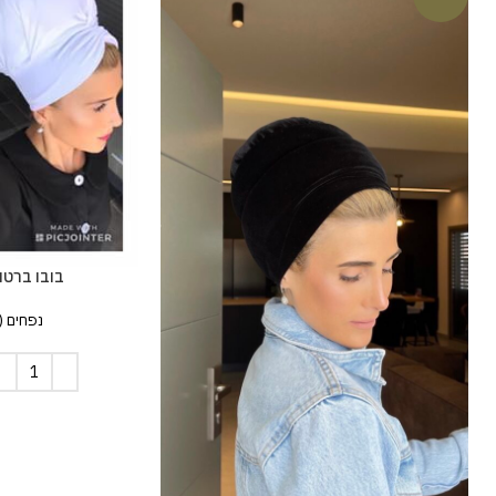
בובו ברטון
נפחים (