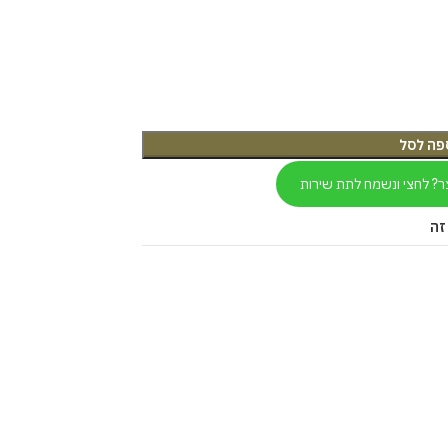
פה לסל
ר? לחצי ונשמח לתת שירות
זה