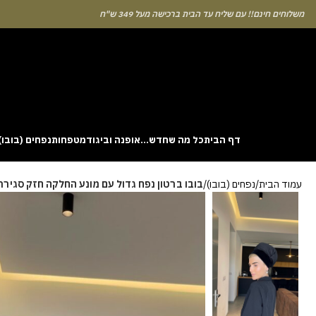
לוחים חינם!! עם שליח עד הבית ברכישה מעל 349 ש"ח
דף הבית
כל מה שחדש…
אופנה וביגוד
מטפחות
נפחים (בובו)
. This particular
Aviator
game attracts attention because it asks you to
עמוד הבית
נפחים (בובו)
בובו ברטון נפח גדול עם מונע החלקה חזק סגירת
gin without risk is to use the Aviator demo mode and familiarise yourself
 probability of long sessions. Reading these guides often reveals how the
guarantees genuine randomness for every single bet you decide to place.