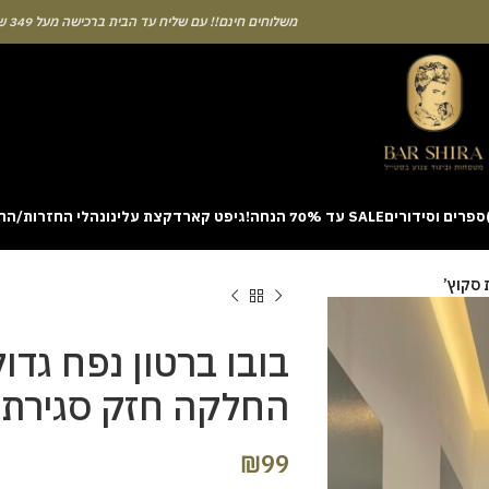
משלוחים חינם!! עם שליח עד הבית ברכישה מעל 349 ש"ח
ספרים וסידורים
SALE עד 70% הנחה!
גיפט קארד
קצת עלינו
נהלי החזרות/הח
ion with a unique casino game that combines simple rules and rapid rounds
 סקוץ’
m view. Learning the rhythm can take a few attempts. A helpful way to be
on sites like [aviatordreamliner.com] where they discuss the statistical
provably fair system 
בובו ברטון נפח גדו
החלקה חזק סגירת 
₪
99