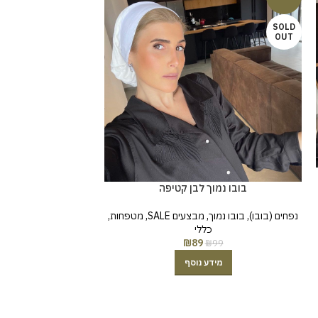
SOLD
OUT
סרט מונע ה
בובו נמוך לבן קטיפה
נפחי
נפחים (בובו)
,
בובו נמוך
,
מבצעים SALE
,
מטפחות
,
0
כללי
₪
89
₪
99
מידע נוסף