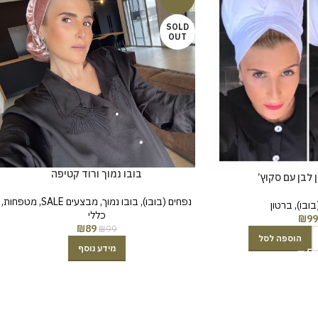
SOLD
OUT
בובו נמוך ורוד קטיפה
 לבן עם סקוץ’
נפחים (בובו)
,
בובו נמוך
,
מבצעים SALE
,
מטפחות
,
בובו)
,
ברטון
כללי
₪
99
₪
89
₪
99
הוספה לסל
מידע נוסף