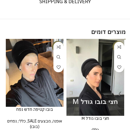
SHIPPING & DELIVERY
מוצרים דומים
%
-17%
-8%
בובו קטיפה חדש נפח
בנוני-כפתור
חצי בובו גודל M
אופנה
,
מבצעים SALE
,
כללי
,
נפחים
מ
(בובו)
כללי