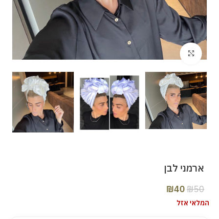
Click to enlarge
ארמני לבן
₪
40
₪
50
המלאי אזל