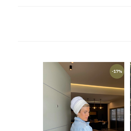
-23%
-17%