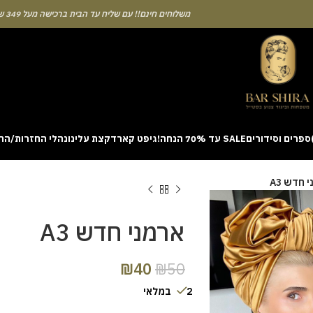
משלוחים חינם!! עם שליח עד הבית ברכישה מעל 349 ש"ח
ספרים וסידורים
SALE עד 70% הנחה!
גיפט קארד
קצת עלינו
נהלי החזרות/הח
ion with a unique casino game that combines simple rules and rapid rounds
 חדש A3
m view. Learning the rhythm can take a few attempts. A helpful way to be
on sites like [aviatordreamliner.com] where they discuss the statistical
provably fair system 
ארמני חדש A3
₪
40
₪
50
2 במלאי