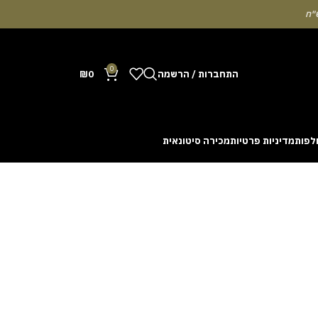
0
התחברות / הרשמה
0
₪
לפות
מדיניות פרטיות
מכירה סיטונאית
Many people enjoy the chance to test their intuit
cash out before a rising multiplier disappears fro
with the interface. Some enthusiasts share tactics 