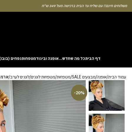
לוחים חינם!! עם שליח עד הבית ברכישה מעל 349 ש"ח
דף הבית
כל מה שחדש…
אופנה וביגוד
מטפחות
נפחים (בובו)
. This particular
Aviator
game attracts attention because it asks you to
עמוד הבית
אופנה
מבצעים SALE
מטפחות
מטפחות לונגים
לונגים לערב
ארמני
gin without risk is to use the Aviator demo mode and familiarise yourself
 probability of long sessions. Reading these guides often reveals how the
guarantees genuine randomness for every single bet you decide to place.
-20%