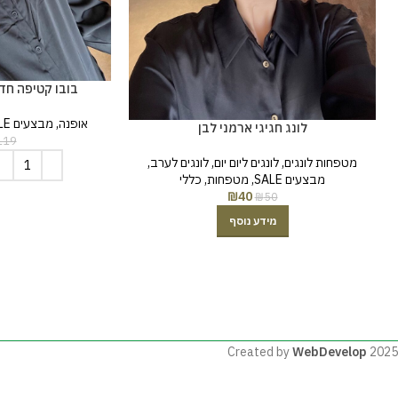
בובו קטיפה חד
אופנה
,
מבצעים SALE
לונג חגיגי ארמני לבן
119
מטפחות לונגים
,
לונגים ליום יום
,
לונגים לערב
,
מבצעים SALE
,
מטפחות
,
כללי
₪
40
₪
50
מידע נוסף
Created by
WebDevelop
2025