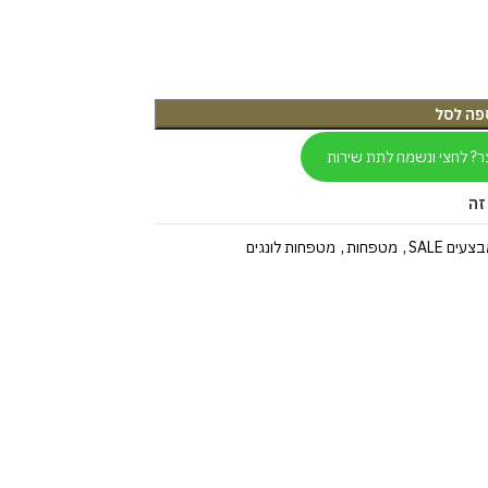
פה לסל
ר? לחצי ונשמח לתת שירות
זה
צעים SALE
,
מטפחות
,
מטפחות לונגים