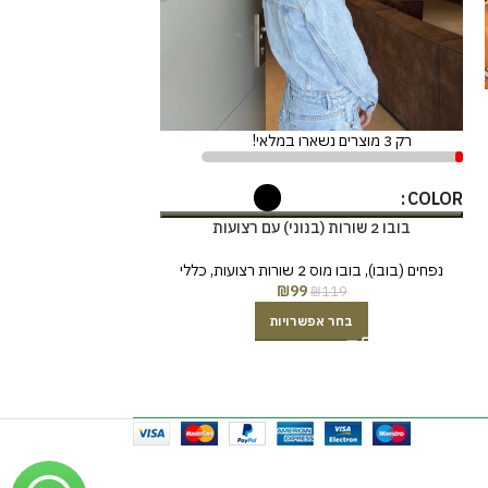
משולבת מה
מטפחות לונגים
,
לונג
מבצעים SALE
129
רק 3 מוצרים נשארו במלאי!
COLOR
בובו 2 שורות (בנוני) עם רצועות
נפחים (בובו)
,
בובו מוס 2 שורות רצועות
,
כללי
₪
99
₪
119
בחר אפשרויות