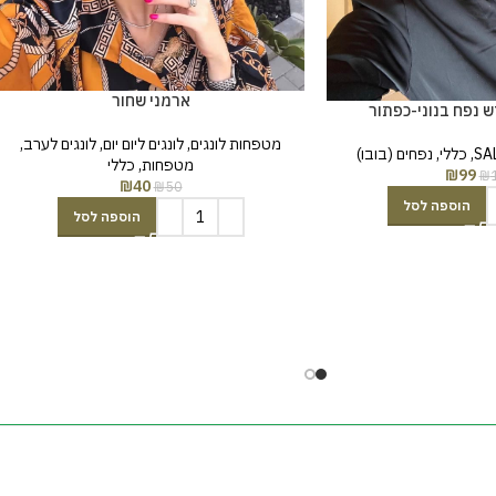
ארמני שחור
ש נפח בנוני-כפתור
מטפחות לונגים
,
לונגים ליום יום
,
לונגים לערב
,
,
כללי
,
נפחים (בובו)
מטפחות
,
כללי
₪
99
₪
₪
40
₪
50
הוספה לסל
הוספה לסל