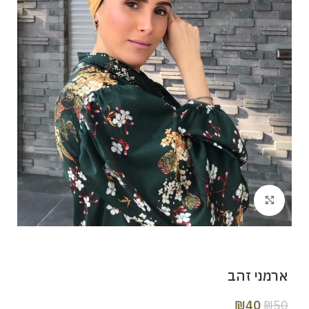
Click to enlarge
ארמני זהב
₪
40
₪
50