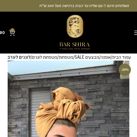
משלוחים חינם !! עם שליח עד הבית ברכישה מעל 349 ש"ח
0
₪
0
Many people enjoy the chance to test their intuition with a unique casino
לונגים לערב
מטפחות לונגים
מטפחות
מבצעים SALE
אופנה
עמוד הבית
game that combines simple rules and rapid rounds. This particular
Aviator
game attracts attention because it asks you to cash out before
-20%
a rising multiplier disappears from view. Learning the rhythm can take a
few attempts. A helpful way to begin without risk is to use the Aviator
demo mode and familiarise yourself with the interface. Some
enthusiasts share tactics on sites like [aviatordreamliner.com] where
they discuss the statistical probability of long sessions. Reading these
guides often reveals how the provably fair system guarantees genuine
randomness for every single bet you decide to place.