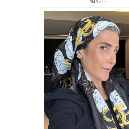
₪
40
₪
50