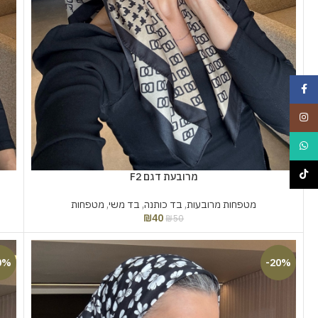
Facebook
Instagram
WhatsApp
TikTok
מרובעת דגם F2
מטפחות מרובעות
,
בד כותנה
,
בד משי
,
מטפחות
₪
40
₪
50
0%
-20%