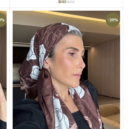
₪
40
₪
50
0%
-20%