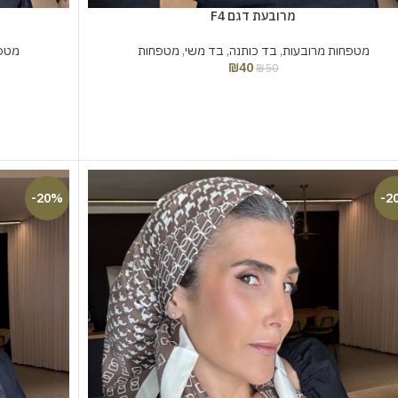
מרובעת דגם F4
מטפחות מרובעות
,
בד כותנה
,
בד משי
,
מטפחות
מטפח
₪
40
₪
50
-20%
-2