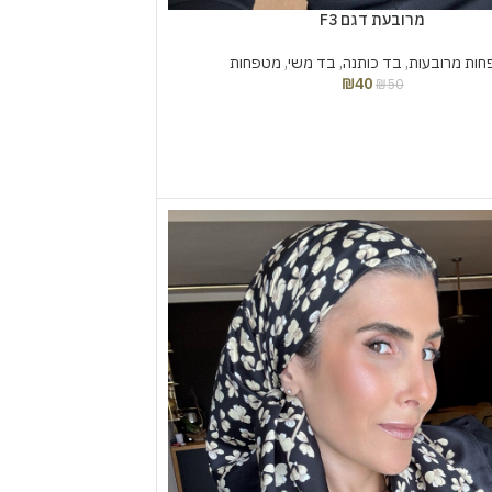
מרובעת דגם F3
ות מרובעות
,
בד כותנה
,
בד משי
,
מטפחות
₪
40
₪
50