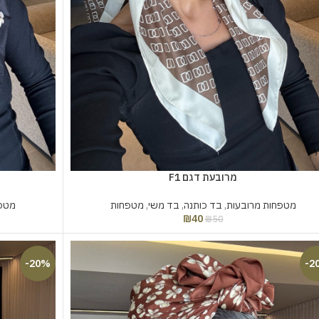
מרובעת דגם F1
מטפחות מרובעות
,
בד כותנה
,
בד משי
,
מטפחות
מטפח
₪
40
₪
50
-20%
-2