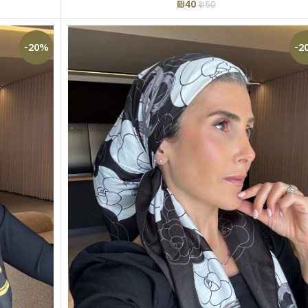
₪
40
₪
50
-20%
-2