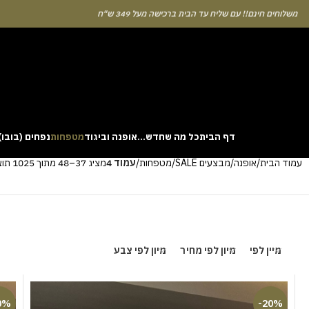
לוחים חינם!! עם שליח עד הבית ברכישה מעל 349 ש"ח
דף הבית
כל מה שחדש…
אופנה וביגוד
מטפחות
נפחים (בובו)
עמוד הבית
אופנה
מבצעים SALE
מטפחות
עמוד 4
מציג 37–48 מתוך 1025 תוצאות
. This particular
Aviator
game attracts attention because it asks you to
gin without risk is to use the Aviator demo mode and familiarise yourself
 probability of long sessions. Reading these guides often reveals how the
guarantees genuine randomness for every single bet you decide to place.
מיין לפי
מיון לפי מחיר
מיון לפי צבע
0%
-20%