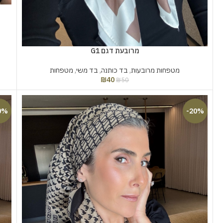
מרובעת דגם G1
מטפחות מרובעות
,
בד כותנה
,
בד משי
,
מטפחות
₪
40
₪
50
0%
-20%