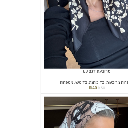
מרובעת דגם E3
ות מרובעות
,
בד כותנה
,
בד משי
,
מטפחות
₪
40
₪
50