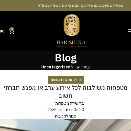
משלוחים חינם !! עם שליח עד הבית ברכישה מעל 349 ש"ח
0
₪
0
Blog
עמוד הבית
Uncategorized
Many
people
UNCATEGORIZED
enjoy
מטפחות משולבות לכל אירוע ערב או מפגש חברתי
the
חשוב
chance
בר שירה מטפחות
to
On 20 בפברואר 2025
test
סגור לתגובות
their
intuition