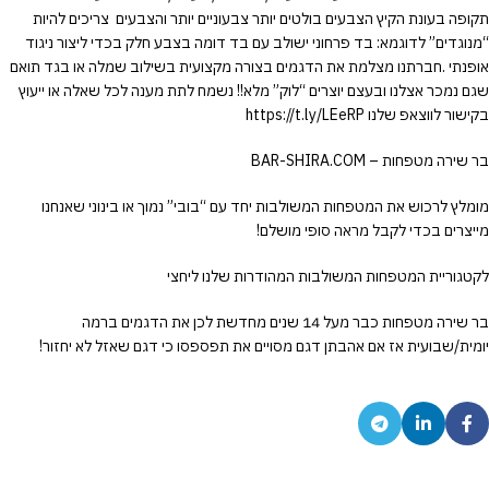
helpful
תקופה בעונת הקיץ הצבעים בולטים יותר צבעוניים יותר והצבעים צריכים להיות
way
“מנוגדים” לדוגמא: בד פרחוני ישולב עם בד דומה בצבע חלק בכדי ליצור ניגוד
to
אופנתי .חברתנו מצלמת את הדגמים בצורה מקצועית בשילוב שמלה או בגד תואם
begin
שגם נמכר אצלנו ובעצם יוצרים “לוק” מלא!! נשמח לתת מענה לכל שאלה או ייעוץ
without
בקישור לווצאפ שלנו https://t.ly/LEeRP
risk
is
בר שירה מטפחות – BAR-SHIRA.COM
to
use
מומלץ לרכוש את המטפחות המשולבות יחד עם “בובי” נמוך או בינוני שאנחנו
the
מייצרים בכדי לקבל מראה סופי מושלם!
Aviator
demo
לקטגוריית המטפחות המשולבות המהודרות שלנו ליחצי
mode
and
בר שירה מטפחות כבר מעל 14 שנים מחדשת לכן את הדגמים ברמה
familiarise
יומית/שבועית אז אם אהבתן דגם מסויים את תפספסו כי דגם שאזל לא יחזור!
yourself
with
the
interface.
Some
enthusiasts