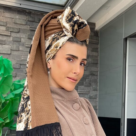
with
a
unique
casino
game
that
combines
simple
rules
and
rapid
rounds.
This
particular
Aviator
game
attracts
attention
because
it
asks